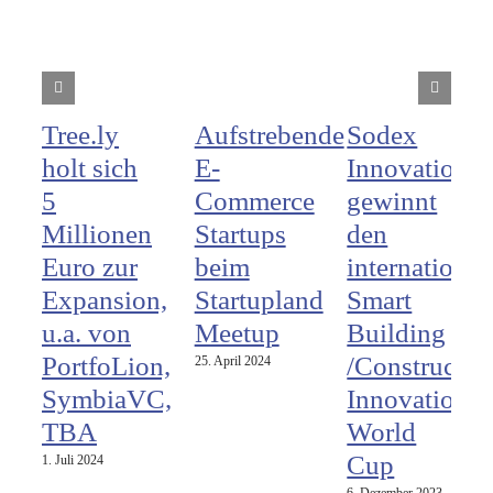
Tree.ly
Aufstrebende
Sodex
holt sich
E-
Innovations
5
Commerce
gewinnt
Millionen
Startups
den
Euro zur
beim
international
Expansion,
Startupland
Smart
u.a. von
Meetup
Building
PortfoLion,
/Constructio
25. April 2024
SymbiaVC,
Innovation
TBA
World
Cup
1. Juli 2024