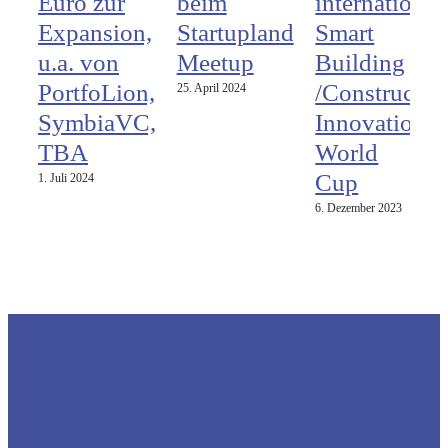
Euro zur
beim
international
Expansion,
Startupland
Smart
u.a. von
Meetup
Building
PortfoLion,
/Constructio
25. April 2024
SymbiaVC,
Innovation
TBA
World
Cup
1. Juli 2024
6. Dezember 2023