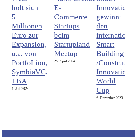
holt sich
E-
Innovations
5
Commerce
gewinnt
Millionen
Startups
den
Euro zur
beim
international
Expansion,
Startupland
Smart
u.a. von
Meetup
Building
PortfoLion,
/Constructio
25. April 2024
SymbiaVC,
Innovation
TBA
World
Cup
1. Juli 2024
6. Dezember 2023