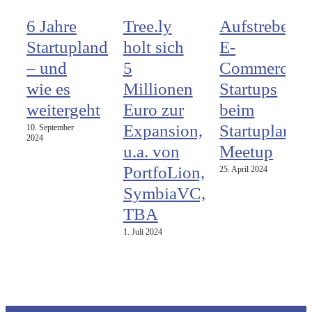
6 Jahre
Tree.ly
Aufstrebend
Startupland
holt sich
E-
– und
5
Commerce
wie es
Millionen
Startups
weitergeht
Euro zur
beim
Expansion,
Startupland
10. September
2024
u.a. von
Meetup
PortfoLion,
25. April 2024
SymbiaVC,
TBA
1. Juli 2024