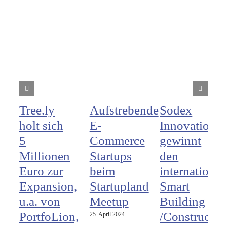
Tree.ly
Aufstrebende
Sodex
holt sich
E-
Innovations
5
Commerce
gewinnt
Millionen
Startups
den
Euro zur
beim
international
Expansion,
Startupland
Smart
u.a. von
Meetup
Building
PortfoLion,
/Constructio
25. April 2024