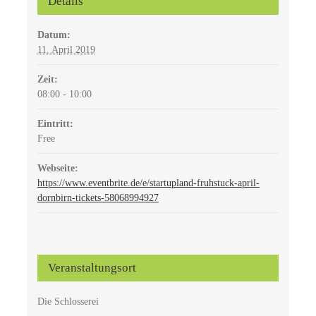
Details
Datum:
11. April 2019
Zeit:
08:00 - 10:00
Eintritt:
Free
Webseite:
https://www.eventbrite.de/e/startupland-fruhstuck-april-
dornbirn-tickets-58068994927
Veranstaltungsort
Die Schlosserei