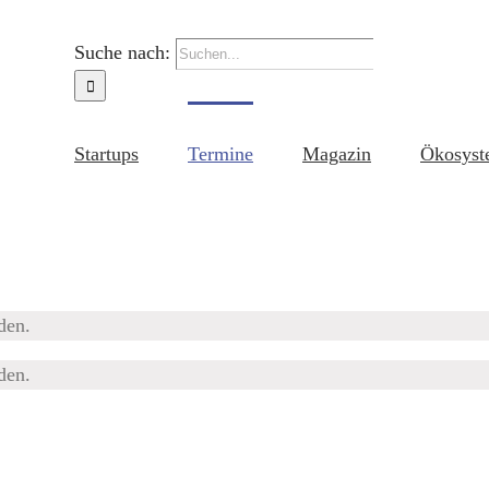
Suche nach:
Startups
Termine
Magazin
Ökosyst
den.
den.