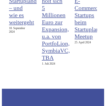
Startupland
holt sich
E-
– und
5
Commerce
wie es
Millionen
Startups
weitergeht
Euro zur
beim
Expansion,
Startupland
10. September
2024
u.a. von
Meetup
PortfoLion,
25. April 2024
SymbiaVC,
TBA
1. Juli 2024