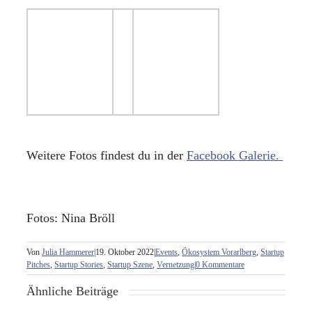
Weitere Fotos findest du in der
Facebook Galerie.
Fotos: Nina Bröll
Von
Julia Hammerer
|
19. Oktober 2022
|
Events
,
Ökosystem Vorarlberg
,
Startup
Pitches
,
Startup Stories
,
Startup Szene
,
Vernetzung
|
0 Kommentare
Ähnliche Beiträge