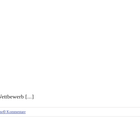
ettbewerb [...]
ne
|
0 Kommentare