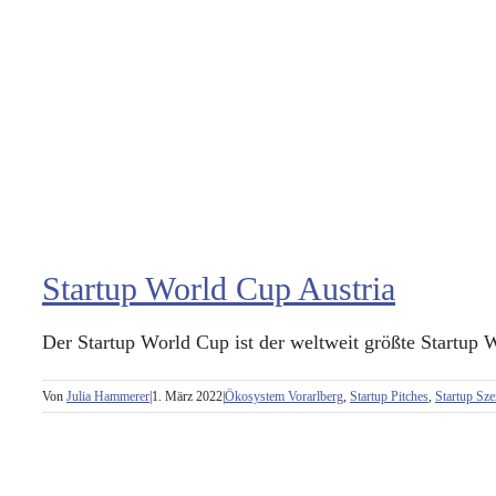
Startup World Cup Austria
Der Startup World Cup ist der weltweit größte Startup W
Von
Julia Hammerer
|
1. März 2022
|
Ökosystem Vorarlberg
,
Startup Pitches
,
Startup Sze