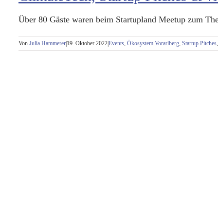
Über 80 Gäste waren beim Startupland Meetup zum Them
Von
Julia Hammerer
|
19. Oktober 2022
|
Events
,
Ökosystem Vorarlberg
,
Startup Pitches