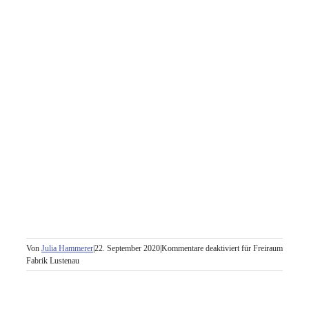
Von
Julia Hammerer
|
22. September 2020
|
Kommentare deaktiviert
für Freiraum
Fabrik Lustenau