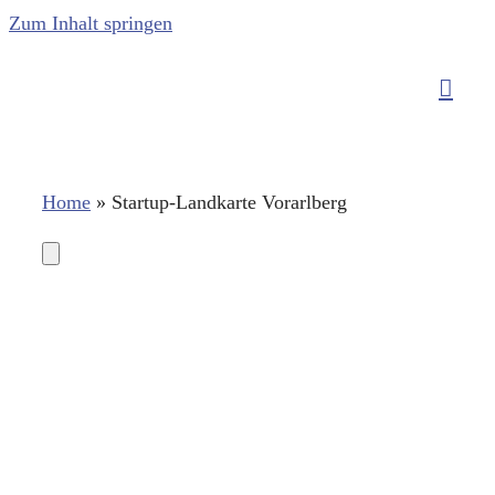
Zum Inhalt springen
Home
»
Startup-Landkarte Vorarlberg
Accurision
6890 Lustenau
Startup
Alpensepp & Alpenwild
6858 Schwarzach