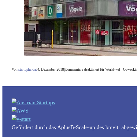
Von
startuplandat
|
4. Dezember 2018
|
Kommentare deaktiviert
für WorkFwd - Coworkin
Gefördert durch das AplusB-Scale-up des bmvit, abgew