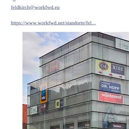
feldkirch@workfwd.eu
https://www.workfwd.net/standorte/fel...