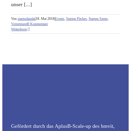
unser [...]
Von
startuplandat
|
18. Mai 2018
|
Events
,
Startup Pitches
,
Startup Szene
,
Vernetzung
|
0 Kommentare
Weiterlesen
Gefördert durch das AplusB-Scale-up des bmvit,